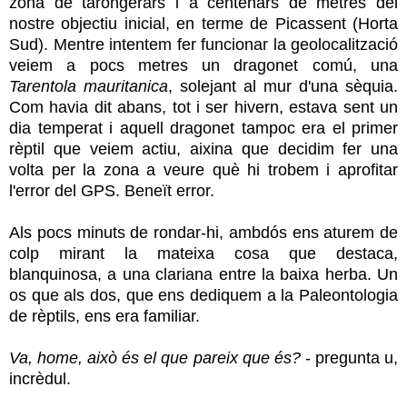
zona de tarongerars i a centenars de metres del
nostre objectiu inicial, en terme de Picassent (Horta
Sud). Mentre intentem fer funcionar la geolocalització
veiem a pocs metres un dragonet comú, una
Tarentola mauritanica
, solejant al mur d'una sèquia.
Com havia dit abans, tot i ser hivern, estava sent un
dia temperat i aquell dragonet tampoc era el primer
rèptil que veiem actiu, aixina que decidim fer una
volta per la zona a veure què hi trobem i aprofitar
l'error del GPS. Beneït error.
Als pocs minuts de rondar-hi, ambdós ens aturem de
colp mirant la mateixa cosa que destaca,
blanquinosa, a una clariana entre la baixa herba. Un
os que als dos, que ens dediquem a la Paleontologia
de
rèptils, ens era familiar.
Va, home, això és el que pareix que és?
- pregunta u,
incrèdul.